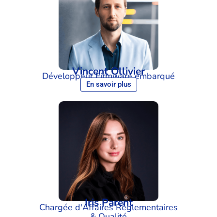
Vincent Ollivier
Développeur Firmware embarqué
En savoir plus
Iris Parent
Chargée d'Affaires Règlementaires
& Qualité